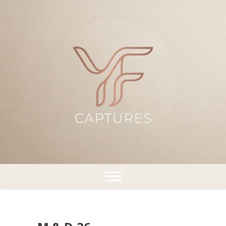
¡Capturando momentos!
YFCaptures