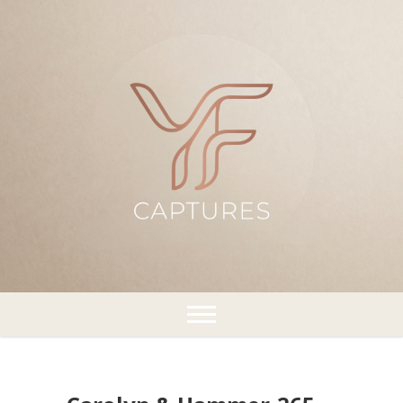
¡Capturando momentos!
YFCaptures