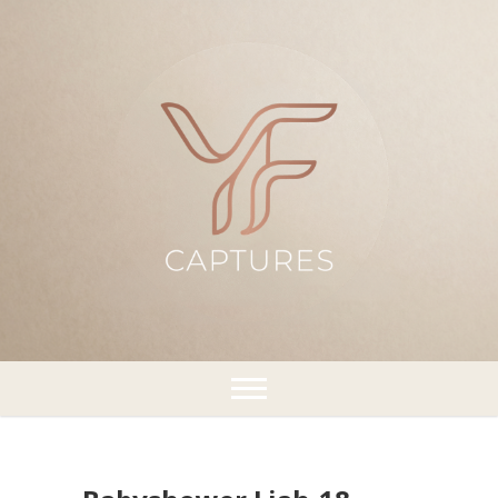
¡Capturando momentos!
YFCaptures