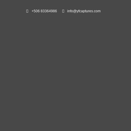
+506 83364986
info@yfcaptures.com