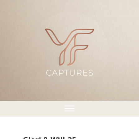
¡Capturando momentos!
YFCaptures