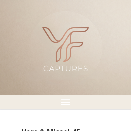
¡Capturando momentos!
YFCaptures