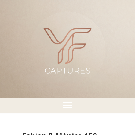
¡Capturando momentos!
YFCaptures