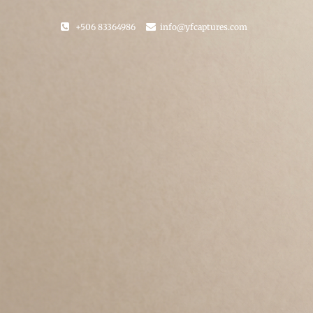
+506 83364986
info@yfcaptures.com