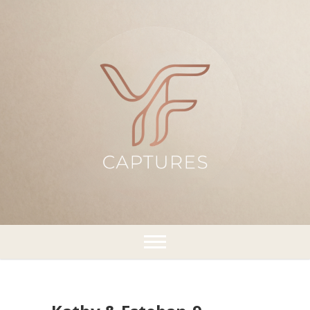
¡Capturando momentos!
YFCaptures