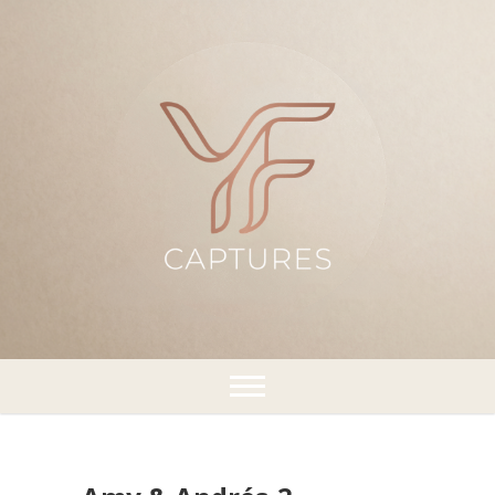
¡Capturando momentos!
YFCaptures