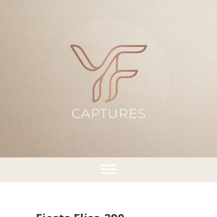
¡Capturando momentos!
YFCaptures