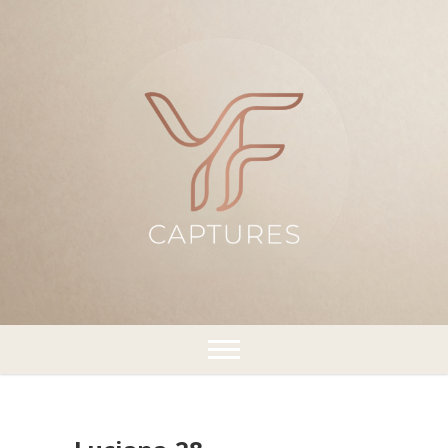
¡Capturando momentos!
YFCaptures