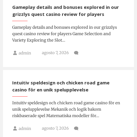
Gameplay details and bonuses explored in our
grizzlys quest casino review for players
Gameplay details and bonuses explored in our grizzlys
quest casino review for players Game Selection and
Variety Exploring the Slot…
agosto 7, 2026
admin
Intuitiv speldesign och chicken road game
casino för en unik spelupplevelse
Intuitiv speldesign och chicken road game casino för en
unik spelupplevelse Mekanik och logik bakom
riskbaserade spel Matematiska modeller för…
agosto 7, 2026
admin