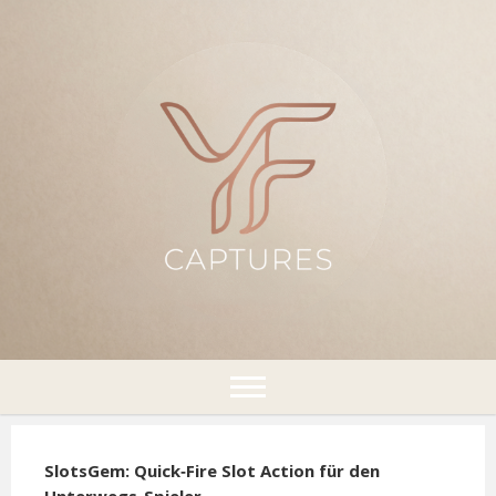
¡Capturando momentos!
YFCaptures
SlotsGem: Quick‑Fire Slot Action für den