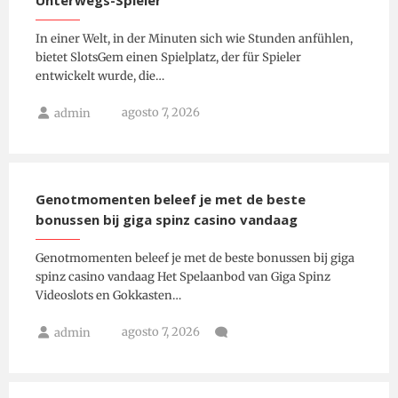
Unterwegs-Spieler
In einer Welt, in der Minuten sich wie Stunden anfühlen,
bietet SlotsGem einen Spielplatz, der für Spieler
entwickelt wurde, die…
agosto 7, 2026
admin
Genotmomenten beleef je met de beste
bonussen bij giga spinz casino vandaag
Genotmomenten beleef je met de beste bonussen bij giga
spinz casino vandaag Het Spelaanbod van Giga Spinz
Videoslots en Gokkasten…
agosto 7, 2026
admin